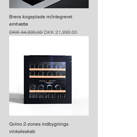
Brera kogeplade m/integreret
emhætte
Regular Price
Sale Price
DKK 34,999.00
DKK 21,999.00
Gvino 2-zones indbygnings
vinkøleskab