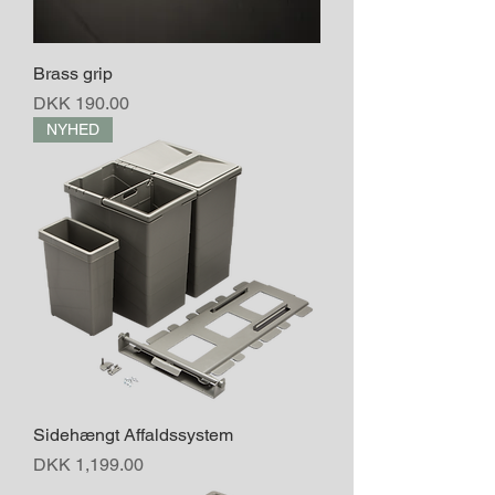
Brass grip
Price
DKK 190.00
NYHED
Sidehængt Affaldssystem
Price
DKK 1,199.00