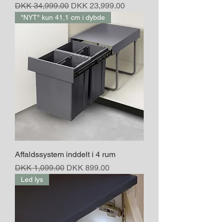
Regular Price
Sale Price
DKK 34,999.00
DKK 23,999.00
"NYT" kun 41,1 cm i dybde
Affaldssystem inddelt i 4 rum
Regular Price
Sale Price
DKK 1,099.00
DKK 899.00
Led lys