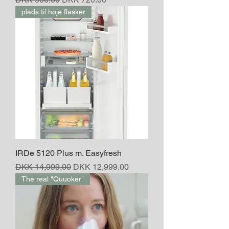
plads til høje flasker
IRDe 5120 Plus m. Easyfresh
Regular Price
Sale Price
DKK 14,999.00
DKK 12,999.00
The real "Quuoker"