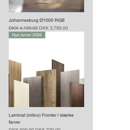
Johannesburg Ø1000 RGB
Regular Price
Sale Price
DKK 4,199.00
DKK 3,799.00
Nye farver 2026
Laminat (mikro) Fronter i stærke
farver
Regular Price
Sale Price
DKK 900.00
DKK 720.00